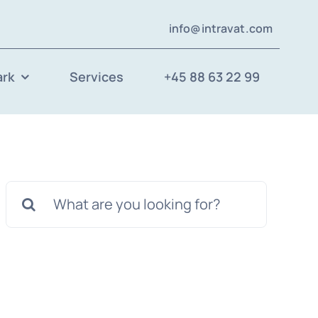
info@intravat.com
ark
Services
+45 88 63 22 99
Search
for: