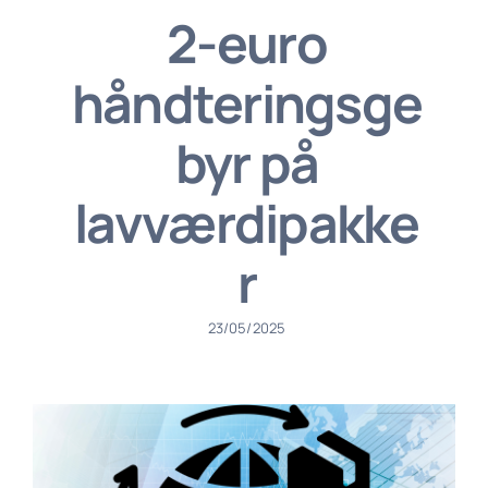
2-euro
håndteringsge
byr på
lavværdipakke
r
23/05/2025