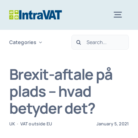
Skip
to
Togg
content
Navig
Search
Categories
Moms udenfor EU
for:
Moms i EU
Brexit-aftale på
plads – hvad
Moms i Danmark
betyder det?
Services
UK
•
VAT outside EU
January 5, 2021
+45 88 63 22 99